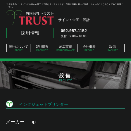
九州を中心に、サインの企画から施工まで請け負っております。長年の信頼と数々の実績。サインのことならなんでもご相談く
ださい。
サイン：企画・設計
092-957-1152
採用情報
受付：9:00～18:00
弊社について
製品情報
施工実績
会社概要
設備
ABOUT
PRODUCT
PERFORMANCE
PROFILE
FACILITY
設備
FACILITY
インクジェットプリンター
メーカー
hp